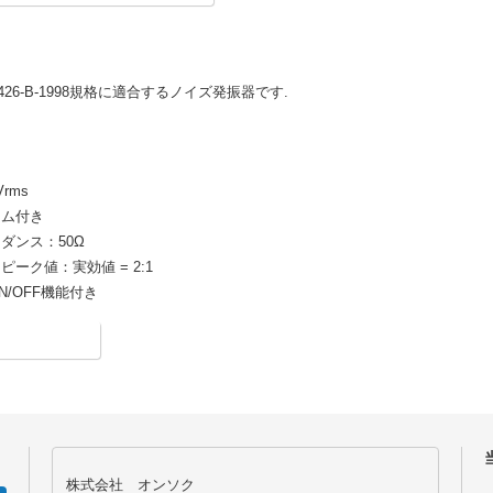
)-426-B-1998規格に適合するノイズ発振器です.
rms
ーム付き
ダンス：50Ω
ーク値：実効値 = 2:1
N/OFF機能付き
株式会社 オンソク