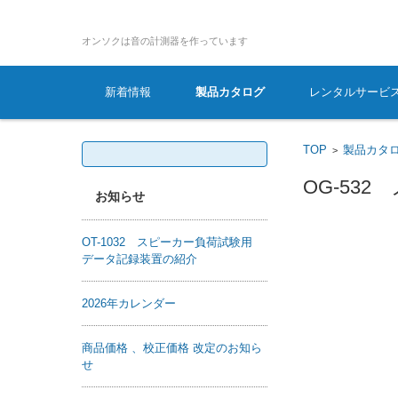
オンソクは音の計測器を作っています
コンテンツに移動
新着情報
製品カタログ
レンタルサービ
検
TOP
製品カタ
>
索:
OG-53
お知らせ
OT-1032 スピーカー負荷試験用
データ記録装置の紹介
2026年カレンダー
商品価格 、校正価格 改定のお知ら
せ