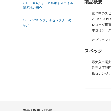
製品概要
OT-1020 4チャンネルボイスコイル
温度計の紹介
動作中のス
20Hz〜2
OCS-322B シグナルセレクターの
レコーダ用
紹介
本器はソー
オプション
スペック
最大入力電力：
測定温度範囲
抵抗レンジ：2Ω,
過去の記事（月別）