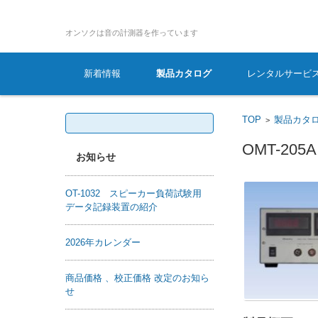
オンソ
コンテンツに移動
新着情報
製品カタログ
レンタルサービ
検
TOP
製品カタ
>
索:
OMT-2
お知らせ
OT-1032 スピーカー負荷試験用
データ記録装置の紹介
2026年カレンダー
商品価格 、校正価格 改定のお知ら
せ