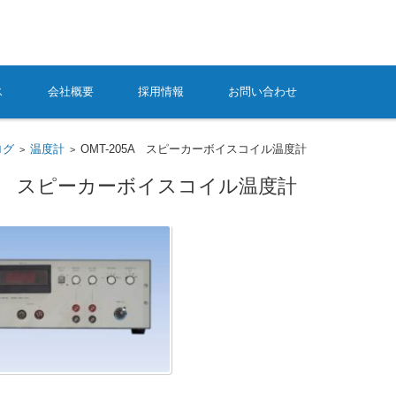
クは音の計測器を作っています
ス
会社概要
採用情報
お問い合わせ
ログ
温度計
OMT-205A スピーカーボイスコイル温度計
>
>
05A スピーカーボイスコイル温度計