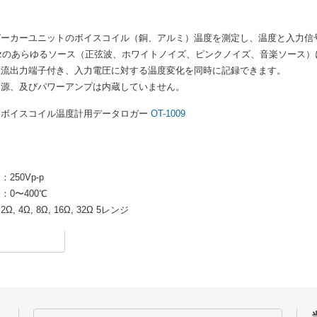
ピーカーユニットのボイスコイル（銅、アルミ）温度を測定し、温度と入力信
0kHzのあらゆるソース（正弦波、ホワイトノイズ、ピンクノイズ、音楽ソース
直流出力端子付き、入力電圧に対する温度変化を同時に記録できます。
ス源、及びパワーアンプは内蔵していません。
：ボイスコイル温度計用データロガー
OT-1009
250Vp-p
：0〜400℃
 4Ω, 8Ω, 16Ω, 32Ω 5レンジ