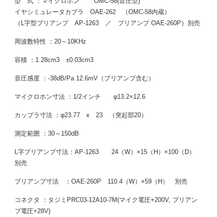
型 式 ：マイクロホン OMC-58(音圧型)
イヤシミュレータカプラ OAE-262 （OMC-58内蔵）
（L字型プリアンプ AP-1263 ／ プリアンプ OAE-260P）別売
周波数特性 ：20～10KHz
容積 ：1.28cm3 ±0.03cm3
音圧感度 ：-38dB/Pa 12.6mV（プリアンプ含む）
マイクロホン寸法 ：1/2インチ φ13.2×12.6
カップラ寸法 ：φ23.77 x 23 （突起部20）
測定範囲 ：30～150dB
L字プリアンプ寸法：AP-1263 24（W）×15（H）×100（D）
別売
プリアンプ寸法 ：OAE-260P 110.4（W）×59（H） 別売
コネクタ ：タジミPRC03-12A10-7M(マイク電圧+200V, プリアン
プ電圧+28V)