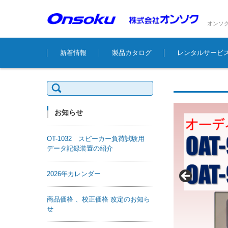
オンソ
コンテンツに移動
新着情報
製品カタログ
レンタルサービ
検
索:
お知らせ
OT-1032 スピーカー負荷試験用
データ記録装置の紹介
2026年カレンダー
商品価格 、校正価格 改定のお知ら
せ