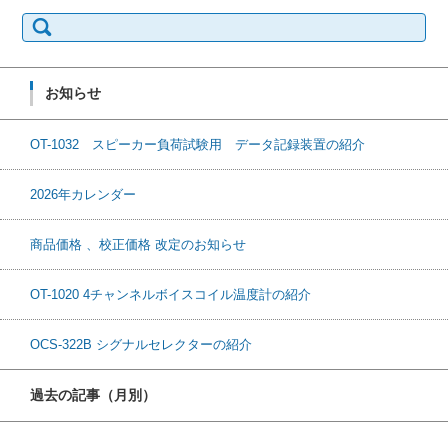
検
索:
お知らせ
OT-1032 スピーカー負荷試験用 データ記録装置の紹介
2026年カレンダー
商品価格 、校正価格 改定のお知らせ
OT-1020 4チャンネルボイスコイル温度計の紹介
OCS-322B シグナルセレクターの紹介
過去の記事（月別）
過去の記事（月別）