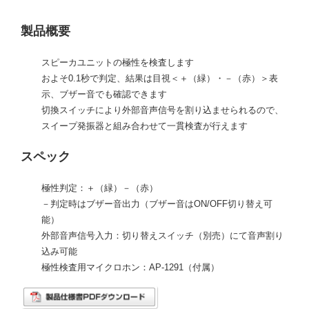
製品概要
スピーカユニットの極性を検査します
およそ0.1秒で判定、結果は目視＜＋（緑）・－（赤）＞表
示、ブザー音でも確認できます
切換スイッチにより外部音声信号を割り込ませられるので、
スイープ発振器と組み合わせて一貫検査が行えます
スペック
極性判定：＋（緑）－（赤）
－判定時はブザー音出力（ブザー音はON/OFF切り替え可
能）
外部音声信号入力：切り替えスイッチ（別売）にて音声割り
込み可能
極性検査用マイクロホン：AP-1291（付属）