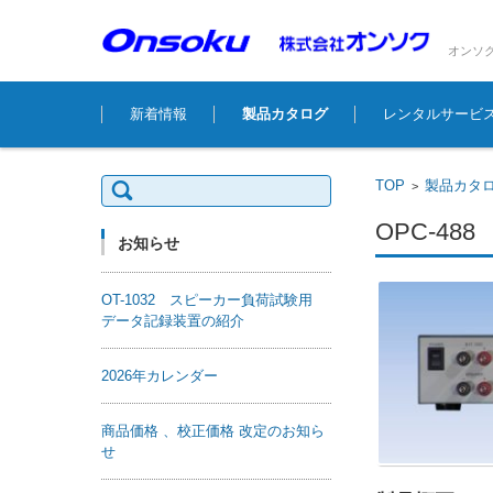
オンソ
コンテンツに移動
新着情報
製品カタログ
レンタルサービ
検
TOP
製品カタ
>
索:
OPC-4
お知らせ
OT-1032 スピーカー負荷試験用
データ記録装置の紹介
2026年カレンダー
商品価格 、校正価格 改定のお知ら
せ