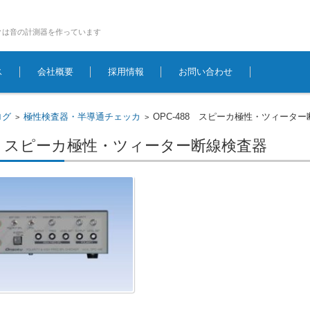
クは音の計測器を作っています
ス
会社概要
採用情報
お問い合わせ
ログ
極性検査器・半導通チェッカ
OPC-488 スピーカ極性・ツィータ
>
>
88 スピーカ極性・ツィーター断線検査器