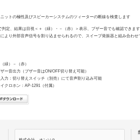
ユニットの極性及びスピーカーシステムのツィーターの断線を検査します
秒で判定、結果は目視＜＋（緑）・－（赤）＞表示、ブザー音でも確認できます
チにより外部音声信号を割り込ませられるので、スイープ発振器と組み合わせ
＋（緑）－（赤）
ザー音出力（ブザー音はON/OFF切り替え可能）
号入力：切り替えスイッチ（別売）にて音声割り込み可能
イクロホン：AP-1291（付属）
株式会社 オンソク