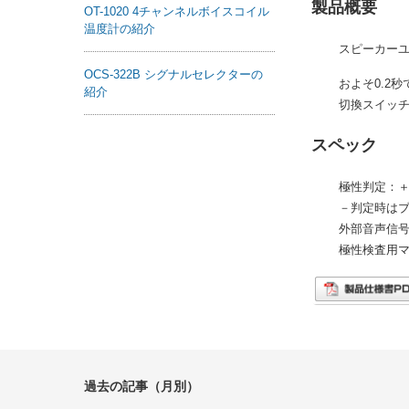
製品概要
OT-1020 4チャンネルボイスコイル
温度計の紹介
スピーカー
OCS-322B シグナルセレクターの
およそ0.2
紹介
切換スイッ
スペック
極性判定：
－判定時はブ
外部音声信
極性検査用マ
過去の記事（月別）