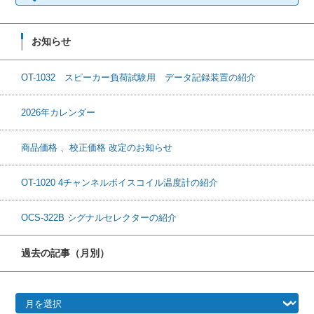
お知らせ
OT-1032 スピーカー負荷試験用 データ記録装置の紹介
2026年カレンダー
商品価格 、校正価格 改定のお知らせ
OT-1020 4チャンネルボイスコイル温度計の紹介
OCS-322B シグナルセレクターの紹介
過去の記事（月別）
過去の記事（月別）