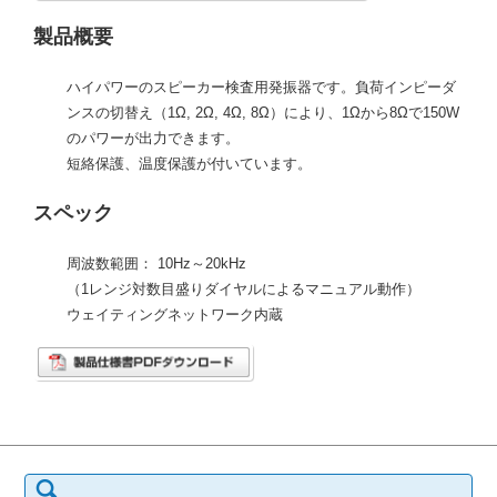
製品概要
ハイパワーのスピーカー検査用発振器です。負荷インピーダ
ンスの切替え（1Ω, 2Ω, 4Ω, 8Ω）により、1Ωから8Ωで150W
のパワーが出力できます。
短絡保護、温度保護が付いています。
スペック
周波数範囲： 10Hz～20kHz
（1レンジ対数目盛りダイヤルによるマニュアル動作）
ウェイティングネットワーク内蔵
検
索: