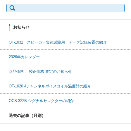
検
索:
お知らせ
OT-1032 スピーカー負荷試験用 データ記録装置の紹介
2026年カレンダー
商品価格 、校正価格 改定のお知らせ
OT-1020 4チャンネルボイスコイル温度計の紹介
OCS-322B シグナルセレクターの紹介
過去の記事（月別）
過去の記事（月別）