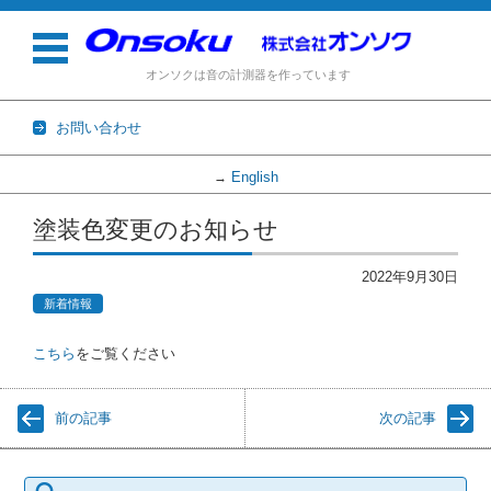
オンソクは音の計測器を作っています
お問い合わせ
English
→
コンテンツに移動
塗装色変更のお知らせ
2022年9月30日
新着情報
こちら
をご覧ください
前の記事
次の記事
検
索: